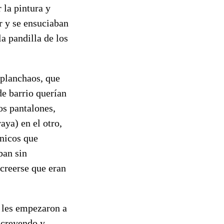
 la pintura y
r y se ensuciaban
a pandilla de los
eplanchaos, que
de barrio querían
os pantalones,
aya) en el otro,
únicos que
ban sin
 creerse que eran
 les empezaron a
n creyendo y