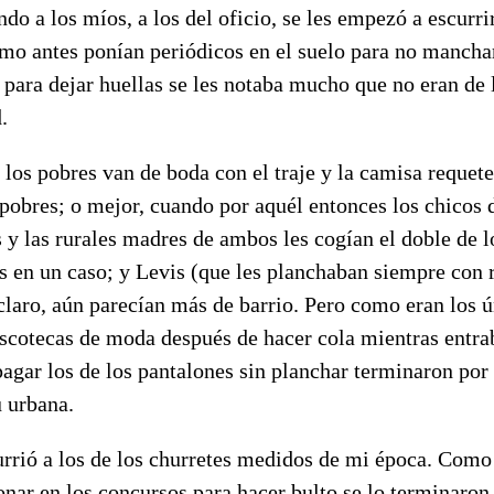
do a los míos, a los del oficio, se les empezó a escurrir
omo antes ponían periódicos en el suelo para no mancha
para dejar huellas se les notaba mucho que no eran de l
.
los pobres van de boda con el traje y la camisa requet
pobres; o mejor, cuando por aquél entonces los chicos 
s y las rurales madres de ambos les cogían el doble de l
s en un caso; y Levis (que les planchaban siempre con r
 claro, aún parecían más de barrio. Pero como eran los 
iscotecas de moda después de hacer cola mientras entra
agar los de los pantalones sin planchar terminaron por
u urbana.
rrió a los de los churretes medidos de mi época. Como
onar en los concursos para hacer bulto se lo terminaro