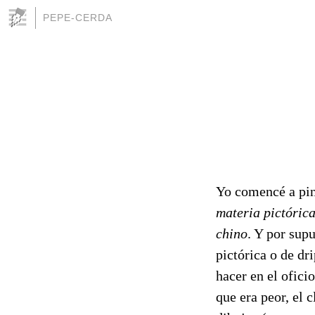
PEPE-CERDA
Yo comencé a pint
materia pictóric
chino
. Y por sup
pictórica o de dr
hacer en el ofici
que era peor, el 