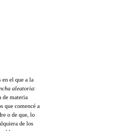
 en el que a la
cha aleatoria
:
n de materia
dos que comencé a
re o de que, lo
alquiera de los