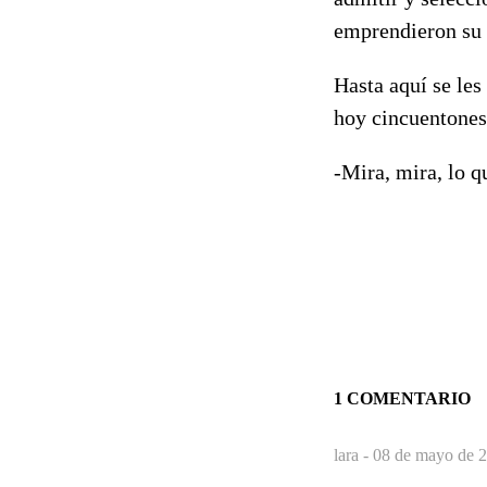
emprendieron su c
Hasta aquí se les
hoy cincuentones
-Mira, mira, lo qu
1 COMENTARIO
lara -
08 de mayo de 2