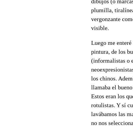
dibujos (o marcas
plumilla, tiralín
vergonzante como
visible.
Luego me enteré 
pintura, de los b
(informalistas o 
neoexpresionistas
los chinos. Ademá
llamaba el bueno 
Estos eran los qu
rotulistas. Y sí 
lavábamos las ma
no nos seleccion