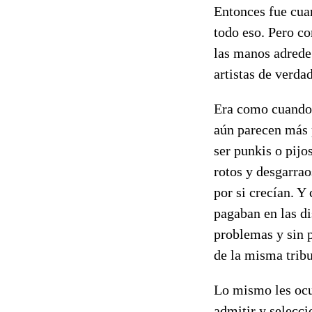
Entonces fue cuan
todo eso. Pero c
las manos adrede 
artistas de verdad
Era como cuando 
aún parecen más 
ser punkis o pijo
rotos y desgarrao
por si crecían. Y
pagaban en las d
problemas y sin p
de la misma trib
Lo mismo les ocu
admitir y selecci