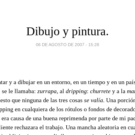
Dibujo y pintura.
06 DE AGOSTO DE 2007 - 15:28
ar y a dibujar en un entorno, en un tiempo y en un país
a
se le llamaba:
zurrapa
, al
dripping
:
churrete
y a la
man
uesto que ninguna de las tres cosas
se valía
. Una porció
ipping en cualquiera de los rótulos o fondos de decora
o era causa de una buena reprimenda por parte de mi pad
cliente rechazara el trabajo. Una mancha aleatoria en cu