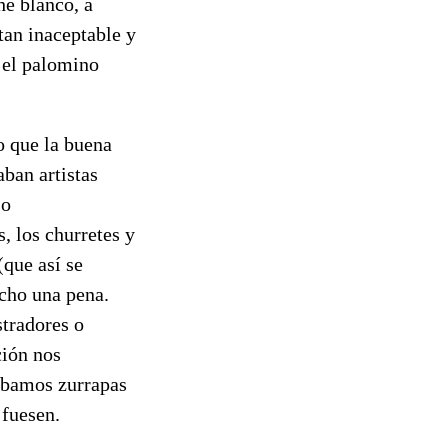
he blanco, a
 tan inaceptable y
 el palomino
o que la buena
aban artistas
 o
, los churretes y
(que así se
echo una pena.
stradores o
ción nos
jábamos zurrapas
 fuesen.