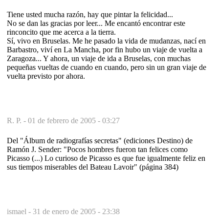
Tiene usted mucha razón, hay que pintar la felicidad...
No se dan las gracias por leer... Me encantó encontrar este
rinconcito que me acerca a la tierra.
Sí, vivo en Bruselas. Me he pasado la vida de mudanzas, nací en
Barbastro, viví en La Mancha, por fin hubo un viaje de vuelta a
Zaragoza... Y ahora, un viaje de ida a Bruselas, con muchas
pequeñas vueltas de cuando en cuando, pero sin un gran viaje de
vuelta previsto por ahora.
R. P. -
01 de febrero de 2005 - 03:27
Del "Álbum de radiografías secretas" (ediciones Destino) de
Ramón J. Sender: "Pocos hombres fueron tan felices como
Picasso (...) Lo curioso de Picasso es que fue igualmente feliz en
sus tiempos miserables del Bateau Lavoir" (página 384)
ismael -
31 de enero de 2005 - 23:38