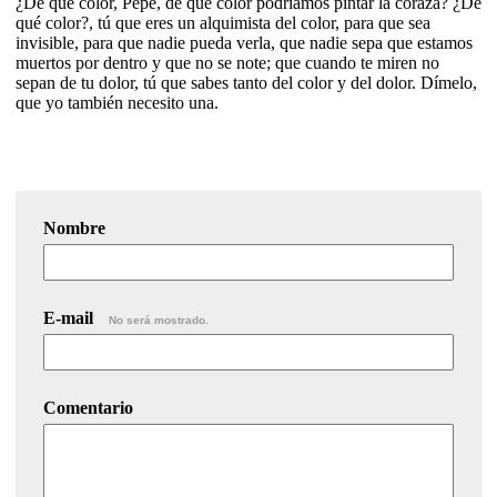
¿De qué color, Pepe, de qué color podríamos pintar la coraza? ¿De
qué color?, tú que eres un alquimista del color, para que sea
invisible, para que nadie pueda verla, que nadie sepa que estamos
muertos por dentro y que no se note; que cuando te miren no
sepan de tu dolor, tú que sabes tanto del color y del dolor. Dímelo,
que yo también necesito una.
Nombre
E-mail
No será mostrado.
Comentario