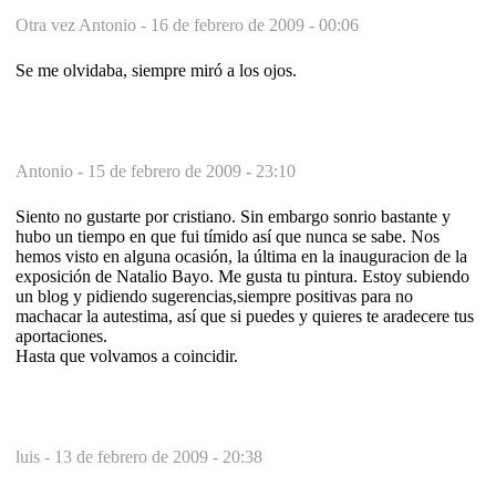
Otra vez Antonio -
16 de febrero de 2009 - 00:06
Se me olvidaba, siempre miró a los ojos.
Antonio -
15 de febrero de 2009 - 23:10
Siento no gustarte por cristiano. Sin embargo sonrio bastante y
hubo un tiempo en que fui tímido así que nunca se sabe. Nos
hemos visto en alguna ocasión, la última en la inauguracion de la
exposición de Natalio Bayo. Me gusta tu pintura. Estoy subiendo
un blog y pidiendo sugerencias,siempre positivas para no
machacar la autestima, así que si puedes y quieres te aradecere tus
aportaciones.
Hasta que volvamos a coincidir.
luis -
13 de febrero de 2009 - 20:38