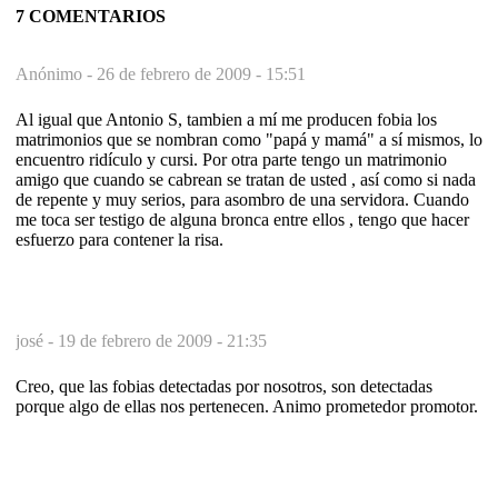
7 COMENTARIOS
Anónimo -
26 de febrero de 2009 - 15:51
Al igual que Antonio S, tambien a mí me producen fobia los
matrimonios que se nombran como "papá y mamá" a sí mismos, lo
encuentro ridículo y cursi. Por otra parte tengo un matrimonio
amigo que cuando se cabrean se tratan de usted , así como si nada
de repente y muy serios, para asombro de una servidora. Cuando
me toca ser testigo de alguna bronca entre ellos , tengo que hacer
esfuerzo para contener la risa.
josé -
19 de febrero de 2009 - 21:35
Creo, que las fobias detectadas por nosotros, son detectadas
porque algo de ellas nos pertenecen. Animo prometedor promotor.