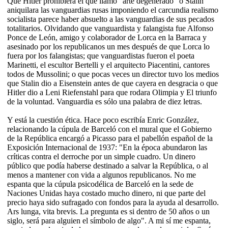
Que Hitler prohibiera el que llamó "arte degenerado" o Stalin
aniquilara las vanguardias rusas imponiendo el carcundia realismo
socialista parece haber absuelto a las vanguardias de sus pecados
totalitarios. Olvidando que vanguardista y falangista fue Alfonso
Ponce de León, amigo y colaborador de Lorca en la Barraca y
asesinado por los republicanos un mes después de que Lorca lo
fuera por los falangistas; que vanguardistas fueron el poeta
Marinetti, el escultor Bertelli y el arquitecto Piacentini, cantores
todos de Mussolini; o que pocas veces un director tuvo los medios
que Stalin dio a Eisenstein antes de que cayera en desgracia o que
Hitler dio a Leni Riefenstahl para que rodara Olimpia y El triunfo
de la voluntad. Vanguardia es sólo una palabra de diez letras.
Y está la cuestión ética. Hace poco escribía Enric González,
relacionando la cúpula de Barceló con el mural que el Gobierno
de la República encargó a Picasso para el pabellón español de la
Exposición Internacional de 1937: "En la época abundaron las
críticas contra el derroche por un simple cuadro. Un dinero
público que podía haberse destinado a salvar la República, o al
menos a mantener con vida a algunos republicanos. No me
espanta que la cúpula psicodélica de Barceló en la sede de
Naciones Unidas haya costado mucho dinero, ni que parte del
precio haya sido sufragado con fondos para la ayuda al desarrollo.
Ars lunga, vita brevis. La pregunta es si dentro de 50 años o un
siglo, será para alguien el símbolo de algo". A mi sí me espanta,