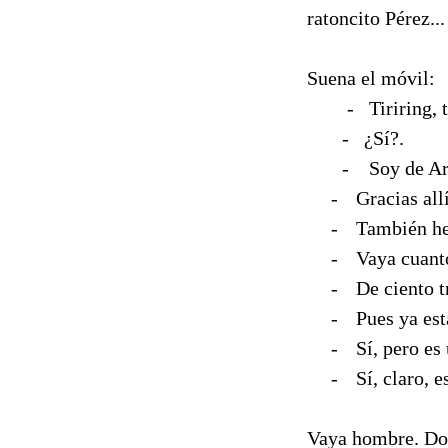
ratoncito Pérez...
Suena el móvil:
-
Tiriring, t
-
¿Sí?.
-
Soy de Ar
-
Gracias allí
-
También he 
-
Vaya cuant
-
De ciento t
-
Pues ya est
-
Sí, pero es
-
Sí, claro, e
Vaya hombre. Don