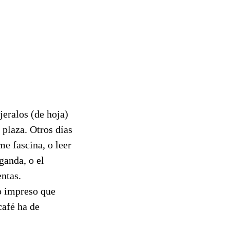
jeralos (de hoja)
a plaza. Otros días
me fascina, o leer
ganda, o el
entas.
o impreso que
café ha de