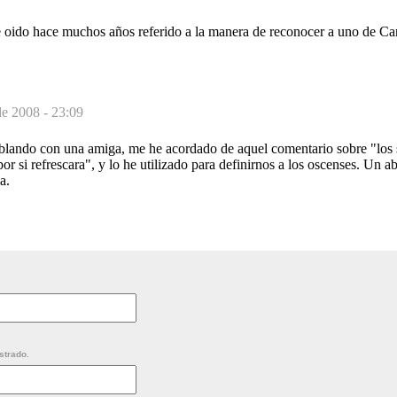
he oido hace muchos años referido a la manera de reconocer a uno de Ca
de 2008 - 23:09
 hablando con una amiga, me he acordado de aquel comentario sobre "los s
or si refrescara", y lo he utilizado para definirnos a los oscenses. Un a
a.
strado.