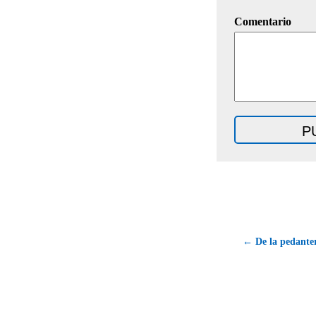
Comentario
← De la pedanter