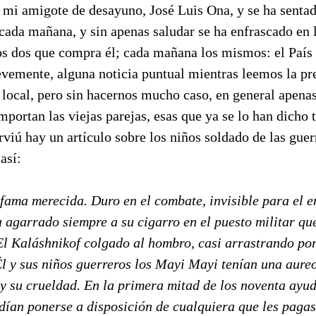
 mi amigote de desayuno, José Luis Ona, y se ha senta
ada mañana, y sin apenas saludar se ha enfrascado en l
os dos que compra él; cada mañana los mismos: el País 
emente, alguna noticia puntual mientras leemos la pre
 local, pero sin hacernos mucho caso, en general apena
portan las viejas parejas, esas que ya se lo han dicho 
erviú hay un artículo sobre los niños soldado de las guer
así:
 fama merecida. Duro en el combate, invisible para el 
ía agarrado siempre a su cigarro en el puesto militar 
El Kaláshnikof colgado al hombro, casi arrastrando por
Ël y sus niños guerreros los Mayi Mayi tenían una aure
 y su crueldad. En la primera mitad de los noventa ayu
dían ponerse a disposición de cualquiera que les pagas