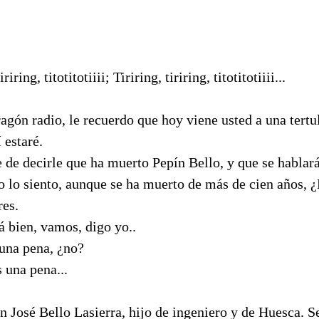
iriring, titotitotiiii; Tiriring, tiriring, titotitotiiii...
agón radio, le recuerdo que hoy viene usted a una tertul
 estaré.
de decirle que ha muerto Pepín Bello, y que se hablará
o lo siento, aunque se ha muerto de más de cien años, 
res.
á bien, vamos, digo yo..
 una pena, ¿no?
s una pena...
 José Bello Lasierra, hijo de ingeniero y de Huesca. S