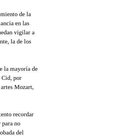
amiento de la
lancia en las
uedan vigilar a
nte, la de los
ue la mayoría de
 Cid, por
 artes Mozart,
ntento recordar
r para no
bobada del