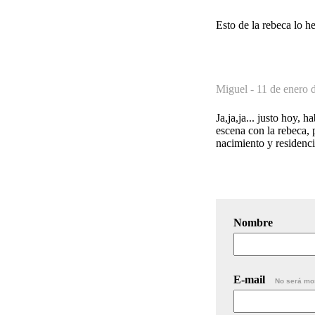
Esto de la rebeca lo 
Miguel -
11 de enero 
Ja,ja,ja... justo hoy,
escena con la rebeca, p
nacimiento y residenci
Nombre
E-mail
No será mo