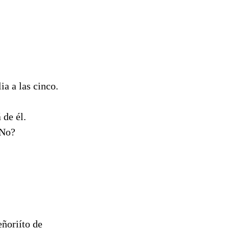
ia a las cinco.
 de él.
¿No?
eñoriíto de