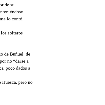
or de su
anteniéndose
 me lo contó.
 los solteros
go de Buñuel, de
por no “darse a
os, poco dados a
e Huesca, pero no