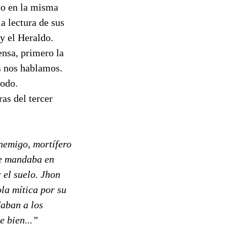
do en la misma
a lectura de sus
y el Heraldo.
nsa, primero la
s nos hablamos.
todo.
ras del tercer
enemigo, mortífero
que mandaba en
 el suelo. Jhon
ola mítica por su
daban a los
e bien...”